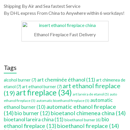
Shipping By Air and Sea fastest Service
By DHL express From China to Anywhere within 6 workdays!
Ethanol Fireplace Fast Delivery
Tags
art cheminée éthanol
(11)
alcohol burner
(7)
art chimenea de
art ethanol fireplace
etanol
(7)
art ethanol burner
(7)
art fireplace
(34)
(19)
art lareira de etanol
(5)
auto
automatic
ethanol fireplace
(5)
automatic bioethanol fireplace
(5)
automatic ethanol fireplace
ethanol burner
(10)
(14)
bioetanol chimenea china
(14)
bio burner
(12)
bio
bioetanol lareira china
(11)
bioethanol burner
(6)
bioethanol fireplace
(14)
ethanol fireplace
(13)