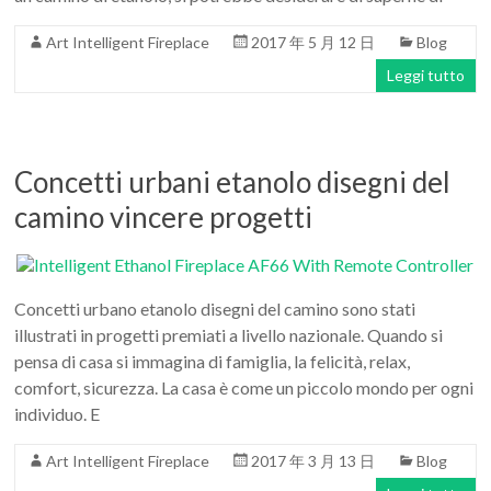
Art
moderna
Art Intelligent Fireplace
2017 年 5 月 12 日
Blog
casa
Leggi tutto
bioetanolo
camini
per
la
Concetti urbani etanolo disegni del
progettazione
camino vincere progetti
Concetti urbano etanolo disegni del camino sono stati
illustrati in progetti premiati a livello nazionale. Quando si
pensa di casa si immagina di famiglia, la felicità, relax,
comfort, sicurezza. La casa è come un piccolo mondo per ogni
individuo. E
Art Intelligent Fireplace
2017 年 3 月 13 日
Blog