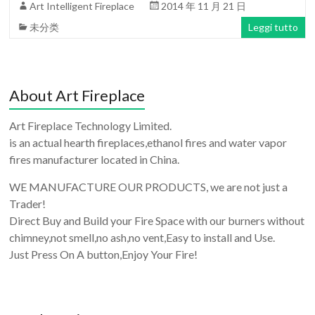
Art Intelligent Fireplace
2014 年 11 月 21 日
未分类
Leggi tutto
About Art Fireplace
Art Fireplace Technology Limited.
is an actual hearth fireplaces,ethanol fires and water vapor
fires manufacturer located in China.
WE MANUFACTURE OUR PRODUCTS, we are not just a
Trader!
Direct Buy and Build your Fire Space with our burners without
chimney,not smell,no ash,no vent,Easy to install and Use.
Just Press On A button,Enjoy Your Fire!