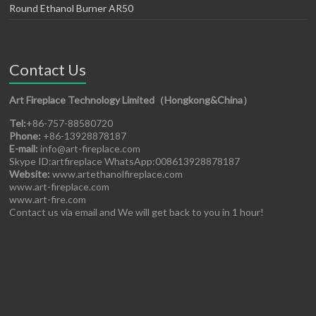
Round Ethanol Burner AR50
Contact Us
Art Fireplace Technology Limited（Hongkong&China）
Tel:
+86-757-88580720
Phone:
+86-13928878187
E-mail:
info@art-fireplace.com
Skype ID:artfireplace WhatsApp:008613928878187
Website:
www.artethanolfireplace.com
www.art-fireplace.com
www.art-fire.com
Contact us via email and We will get back to you in 1 hour!