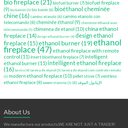
bio fireplace
(21)
biofuel fireplace
biofuel burner
(7)
bioéthanol cheminée
(9)
bio kamin
(6)
bio kaimin
(5)
chine
(16)
camino etanolo con
camino etanolo
(6)
cheminée éthanol
(9)
telecomando
(8)
cheminée éthanol avec
china ethanol
chimenea de etanol
(10)
télécommande
(5)
fireplace
(14)
design ethanol
design ethanol burner
(4)
ethanol
ethanol burner
(19)
fireplace
(15)
fireplace
(47)
ethanol fireplace with remote
control
(11)
intelligent
insert bioethanol fireplace
(7)
intelligent ethanol fireplace
ethanol burner
(11)
(16)
lareira de etanol
(5)
lareira de etanol com controle remoto
lareira
(4)
modern ethanol fireplace
(10)
ventless
pellet stove
(7)
(5)
ethanol fireplace
(8)
(6)
الإيثانول الموقد
камин этанола
(5)
About Us
We manufacture our products,WE ARE NOT JUST A TRADER!