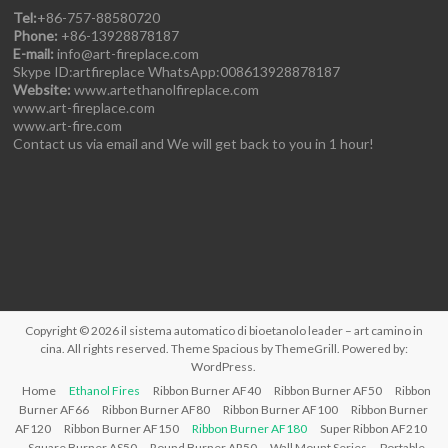
Tel:
+86-757-88580720
Phone:
+86-13928878187
E-mail:
info@art-fireplace.com
Skype ID:artfireplace WhatsApp:008613928878187
Website:
www.artethanolfireplace.com
www.art-fireplace.com
www.art-fire.com
Contact us via email and We will get back to you in 1 hour!
Copyright © 2026
il sistema automatico di bioetanolo leader – art camino in
cina
. All rights reserved. Theme
Spacious
by ThemeGrill. Powered by:
WordPress
.
Home
Ethanol Fires
Ribbon Burner AF40
Ribbon Burner AF50
Ribbon
Burner AF66
Ribbon Burner AF80
Ribbon Burner AF100
Ribbon Burner
AF120
Ribbon Burner AF150
Ribbon Burner AF180
Super Ribbon AF210
Square Burner AS50
Round Burner AR50
Wall Mount Series
Portable