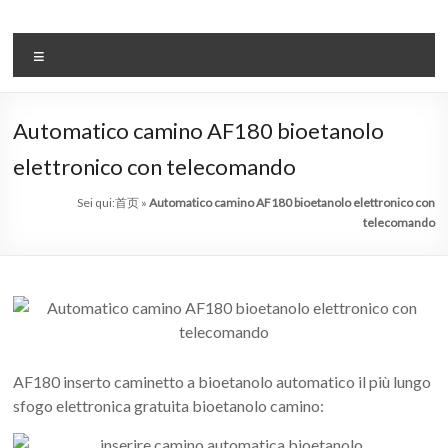
Salta
al
il
contenuto
Menu
sistema
automatico
Automatico camino AF180 bioetanolo
di
elettronico con telecomando
bioetanolo
Sei qui:
首页
»
Automatico camino AF180 bioetanolo elettronico con
leader
telecomando
–
art
camino
in
AF180 inserto caminetto a bioetanolo automatico il più lungo
sfogo elettronica gratuita bioetanolo camino:
cina