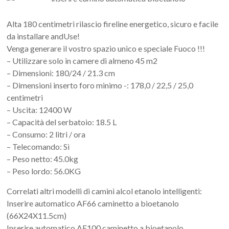
Art
moderna
Alta 180 centimetri rilascio fireline energetico, sicuro e facile
casa
da installare andUse!
bioetanolo
Venga generare il vostro spazio unico e speciale Fuoco !!!
camini
– Utilizzare solo in camere di almeno 45 m2
per
– Dimensioni: 180/24 / 21.3 cm
la
– Dimensioni inserto foro minimo -: 178,0 / 22,5 / 25,0
progettazione
centimetri
– Uscita: 12400 W
– Capacità del serbatoio: 18.5 L
– Consumo: 2 litri / ora
– Telecomando: Sì
– Peso netto: 45.0kg
– Peso lordo: 56.0KG
Correlati altri modelli di camini alcol etanolo intelligenti:
Inserire automatico AF66 caminetto a bioetanolo
(66X24X11.5cm)
Inserire automatico AF100 caminetto a bioetanolo