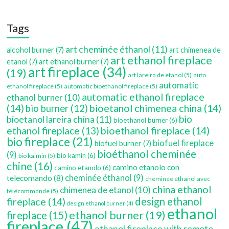
Tags
art cheminée éthanol
(11)
alcohol burner
(7)
art chimenea de
art ethanol fireplace
etanol
(7)
art ethanol burner
(7)
art fireplace
(34)
(19)
art lareira de etanol
(5)
auto
automatic
ethanol fireplace
(5)
automatic bioethanol fireplace
(5)
automatic ethanol fireplace
ethanol burner
(10)
(14)
bioetanol chimenea china
(14)
bio burner
(12)
bio
bioetanol lareira china
(11)
bioethanol burner
(6)
bioethanol fireplace
(14)
ethanol fireplace
(13)
bio fireplace
(21)
biofuel fireplace
biofuel burner
(7)
bioéthanol cheminée
(9)
bio kamin
(6)
bio kaimin
(5)
chine
(16)
camino etanolo con
camino etanolo
(6)
cheminée éthanol
(9)
telecomando
(8)
cheminée éthanol avec
china ethanol
chimenea de etanol
(10)
télécommande
(5)
fireplace
(14)
design ethanol
design ethanol burner
(4)
ethanol
ethanol burner
(19)
fireplace
(15)
fireplace
(47)
ethanol fireplace with remote