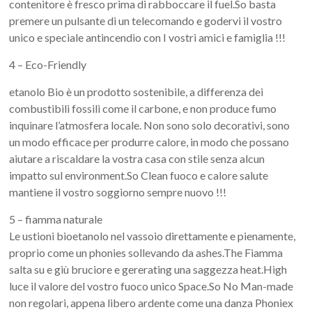
contenitore è fresco prima di rabboccare il fuel.So basta
premere un pulsante di un telecomando e godervi il vostro
unico e speciale antincendio con I vostri amici e famiglia !!!
4 – Eco-Friendly
etanolo Bio è un prodotto sostenibile, a differenza dei
combustibili fossili come il carbone, e non produce fumo
inquinare l’atmosfera locale. Non sono solo decorativi, sono
un modo efficace per produrre calore, in modo che possano
aiutare a riscaldare la vostra casa con stile senza alcun
impatto sul environment.So Clean fuoco e calore salute
mantiene il vostro soggiorno sempre nuovo !!!
5 – fiamma naturale
Le ustioni bioetanolo nel vassoio direttamente e pienamente,
proprio come un phonies sollevando da ashes.The Fiamma
salta su e giù bruciore e gererating una saggezza heat.High
luce il valore del vostro fuoco unico Space.So No Man-made
non regolari, appena libero ardente come una danza Phoniex