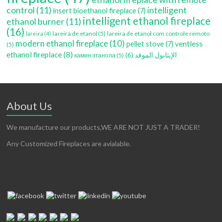
control
(11)
intelligent
insert bioethanol fireplace
(7)
intelligent ethanol fireplace
ethanol burner
(11)
(16)
lareira de etanol
(5)
lareira de etanol com controle remoto
lareira
(4)
modern ethanol fireplace
(10)
ventless
pellet stove
(7)
(5)
ethanol fireplace
(8)
(6)
الإيثانول الموقد
камин этанола
(5)
About Us
We manufacture our products,WE ARE NOT JUST A TRADER!
Any Customized Fireplaces are avialable.