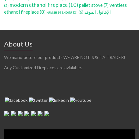
modern ethanol fireplace
(10)
ventless
pellet stove
(7)
(5)
ethanol fireplace
(8)
(6)
الإيثانول الموقد
камин этанола
(5)
About Us
We manufacture our products,WE ARE NOT JUST A TRADER!
Any Customized Fireplaces are avialable.
Video
Player