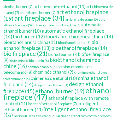
art cheminée éthanol
(11)
alcohol burner
(7)
art chimenea de
art ethanol fireplace
etanol
(7)
art ethanol burner
(7)
art fireplace
(34)
(19)
art lareira de etanol
(5)
auto
automatic
ethanol fireplace
(5)
automatic bioethanol fireplace
(5)
automatic ethanol fireplace
ethanol burner
(10)
(14)
bioetanol chimenea china
(14)
bio burner
(12)
bio
bioetanol lareira china
(11)
bioethanol burner
(6)
bioethanol fireplace
(14)
ethanol fireplace
(13)
bio fireplace
(21)
biofuel fireplace
biofuel burner
(7)
bioéthanol cheminée
(9)
bio kamin
(6)
bio kaimin
(5)
chine
(16)
camino etanolo con
camino etanolo
(6)
cheminée éthanol
(9)
telecomando
(8)
cheminée éthanol avec
china ethanol
chimenea de etanol
(10)
télécommande
(5)
fireplace
(14)
design ethanol
design ethanol burner
(4)
ethanol
ethanol burner
(19)
fireplace
(15)
fireplace
(47)
ethanol fireplace with remote
control
(11)
intelligent
insert bioethanol fireplace
(7)
intelligent ethanol fireplace
ethanol burner
(11)
(16)
lareira de etanol
(5)
lareira de etanol com controle remoto
lareira
(4)