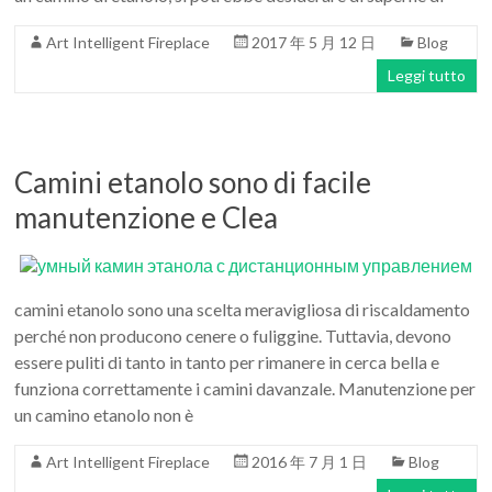
Art
moderna
Art Intelligent Fireplace
2017 年 5 月 12 日
Blog
casa
Leggi tutto
bioetanolo
camini
per
la
Camini etanolo sono di facile
progettazione
manutenzione e Clea
camini etanolo sono una scelta meravigliosa di riscaldamento
perché non producono cenere o fuliggine. Tuttavia, devono
essere puliti di tanto in tanto per rimanere in cerca bella e
funziona correttamente i camini davanzale. Manutenzione per
un camino etanolo non è
Art Intelligent Fireplace
2016 年 7 月 1 日
Blog