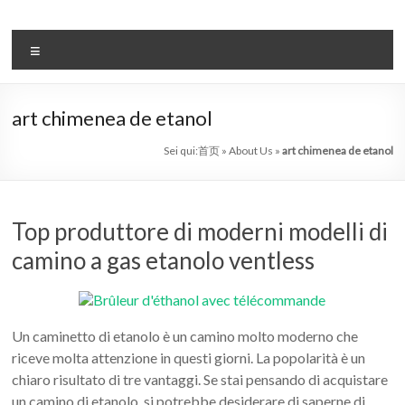
Salta
al
il
contenuto
Menu
sistema
automatico
art chimenea de etanol
di
Sei qui:
首页
»
About Us
»
art chimenea de etanol
bioetanolo
leader
Top produttore di moderni modelli di
–
camino a gas etanolo ventless
art
camino
in
Un caminetto di etanolo è un camino molto moderno che
riceve molta attenzione in questi giorni. La popolarità è un
cina
chiaro risultato di tre vantaggi. Se stai pensando di acquistare
un camino di etanolo, si potrebbe desiderare di saperne di