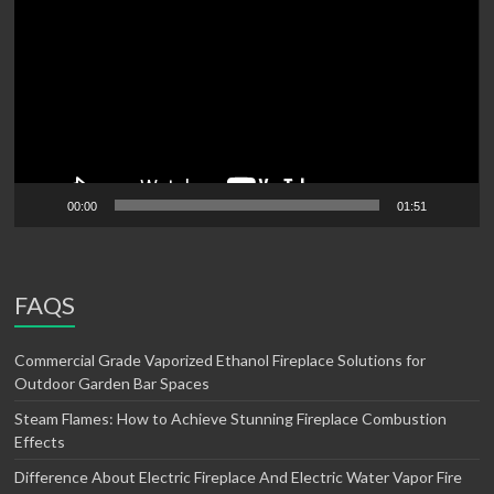
00:00
01:51
FAQS
Commercial Grade Vaporized Ethanol Fireplace Solutions for
Outdoor Garden Bar Spaces
Steam Flames: How to Achieve Stunning Fireplace Combustion
Effects
Difference About Electric Fireplace And Electric Water Vapor Fire