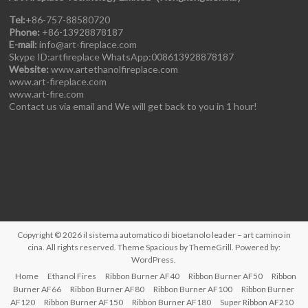
Tel:
+86-757-88580720
Phone:
+86-13928878187
E-mail:
info@art-fireplace.com
Skype ID:artfireplace WhatsApp:008613928878187
Website:
www.artethanolfireplace.com
www.art-fireplace.com
www.art-fire.com
Contact us via email and We will get back to you in 1 hour!
Copyright © 2026
il sistema automatico di bioetanolo leader – art camino in
cina
. All rights reserved. Theme
Spacious
by ThemeGrill. Powered by:
WordPress
.
Home
Ethanol Fires
Ribbon Burner AF40
Ribbon Burner AF50
Ribbon
Burner AF66
Ribbon Burner AF80
Ribbon Burner AF100
Ribbon Burner
AF120
Ribbon Burner AF150
Ribbon Burner AF180
Super Ribbon AF210