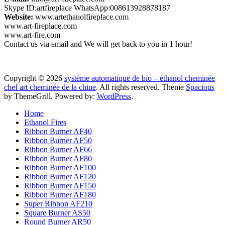
Skype ID:artfireplace WhatsApp:008613928878187
Website:
www.artethanolfireplace.com
www.art-fireplace.com
www.art-fire.com
Contact us via email and We will get back to you in 1 hour!
Copyright © 2026
système automatique de bio – éthanol cheminée
chef art cheminée de la chine
. All rights reserved. Theme
Spacious
by ThemeGrill. Powered by:
WordPress
.
Home
Ethanol Fires
Ribbon Burner AF40
Ribbon Burner AF50
Ribbon Burner AF66
Ribbon Burner AF80
Ribbon Burner AF100
Ribbon Burner AF120
Ribbon Burner AF150
Ribbon Burner AF180
Super Ribbon AF210
Square Burner AS50
Round Burner AR50