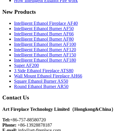
How Intelligent Ethanol Fire work
New Products
Intelligent Ethanol Fireplace AF40
Intelligent Ethanol Burner AF50
Intelligent Ethanol Burner AF66
Intelligent Ethanol Burner AF80
Intelligent Ethanol Burner AF100
Intelligent Ethanol Burner AF120
Intelligent Ethanol Burner AF150
Intelligent Ethanol Burner AF180
Super AF200
3 Side Ethanol Fireplace ATS80
Wall Mount Ethanol Fireplace AH66
Square Ethanol Burner AS50
Round Ethanol Burner AR50
Contact Us
Art Fireplace Technology Limited（Hongkong&China）
Tel:
+86-757-88580720
Phone:
+86-13928878187
E-mail:
info@art-fireplace.com