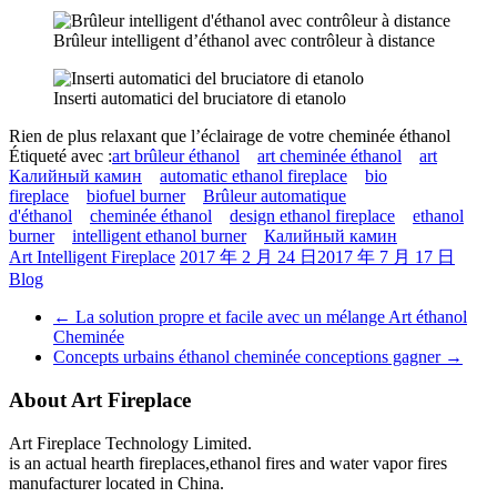
Brûleur intelligent d’éthanol avec contrôleur à distance
Inserti automatici del bruciatore di etanolo
Rien de plus relaxant que l’éclairage de votre cheminée éthanol
Étiqueté avec :
art brûleur éthanol
art cheminée éthanol
art
Калийный камин
automatic ethanol fireplace
bio
fireplace
biofuel burner
Brûleur automatique
d'éthanol
cheminée éthanol
design ethanol fireplace
ethanol
burner
intelligent ethanol burner
Калийный камин
Art Intelligent Fireplace
2017 年 2 月 24 日
2017 年 7 月 17 日
Blog
←
La solution propre et facile avec un mélange Art éthanol
Cheminée
Concepts urbains éthanol cheminée conceptions gagner
→
About Art Fireplace
Art Fireplace Technology Limited.
is an actual hearth fireplaces,ethanol fires and water vapor fires
manufacturer located in China.