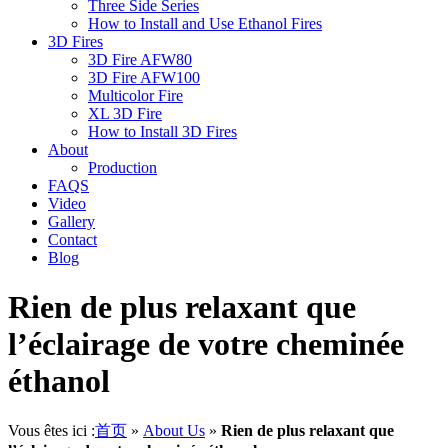
Three Side Series
How to Install and Use Ethanol Fires
3D Fires
3D Fire AFW80
3D Fire AFW100
Multicolor Fire
XL 3D Fire
How to Install 3D Fires
About
Production
FAQS
Video
Gallery
Contact
Blog
Rien de plus relaxant que
l’éclairage de votre cheminée
éthanol
Vous êtes ici :
首页
»
About Us
»
Rien de plus relaxant que