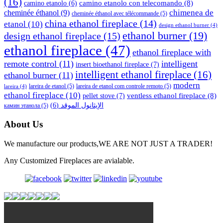
(16)
camino etanolo con telecomando
(8)
camino etanolo
(6)
cheminée éthanol
(9)
chimenea de
cheminée éthanol avec télécommande
(5)
china ethanol fireplace
(14)
etanol
(10)
design ethanol burner
(4)
ethanol burner
(19)
design ethanol fireplace
(15)
ethanol fireplace
(47)
ethanol fireplace with
remote control
(11)
intelligent
insert bioethanol fireplace
(7)
intelligent ethanol fireplace
(16)
ethanol burner
(11)
modern
lareira de etanol
(5)
lareira de etanol com controle remoto
(5)
lareira
(4)
ethanol fireplace
(10)
ventless ethanol fireplace
(8)
pellet stove
(7)
(6)
الإيثانول الموقد
камин этанола
(5)
About Us
We manufacture our products,WE ARE NOT JUST A TRADER!
Any Customized Fireplaces are avialable.