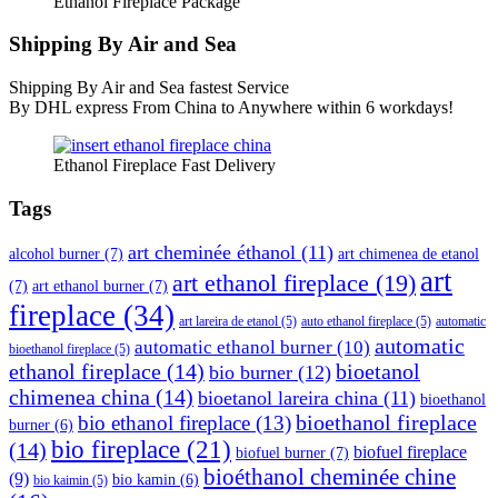
Ethanol Fireplace Package
Shipping By Air and Sea
Shipping By Air and Sea fastest Service
By DHL express From China to Anywhere within 6 workdays!
Ethanol Fireplace Fast Delivery
Tags
art cheminée éthanol
(11)
alcohol burner
(7)
art chimenea de etanol
art
art ethanol fireplace
(19)
(7)
art ethanol burner
(7)
fireplace
(34)
art lareira de etanol
(5)
auto ethanol fireplace
(5)
automatic
automatic
automatic ethanol burner
(10)
bioethanol fireplace
(5)
ethanol fireplace
(14)
bioetanol
bio burner
(12)
chimenea china
(14)
bioetanol lareira china
(11)
bioethanol
bioethanol fireplace
bio ethanol fireplace
(13)
burner
(6)
bio fireplace
(21)
(14)
biofuel fireplace
biofuel burner
(7)
bioéthanol cheminée chine
(9)
bio kamin
(6)
bio kaimin
(5)