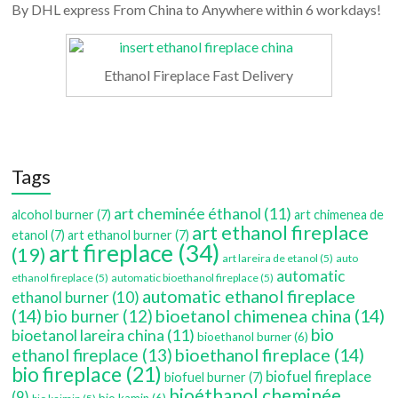
By DHL express From China to Anywhere within 6 workdays!
Ethanol Fireplace Fast Delivery
Tags
art cheminée éthanol
(11)
alcohol burner
(7)
art chimenea de
art ethanol fireplace
etanol
(7)
art ethanol burner
(7)
art fireplace
(34)
(19)
art lareira de etanol
(5)
auto
automatic
ethanol fireplace
(5)
automatic bioethanol fireplace
(5)
automatic ethanol fireplace
ethanol burner
(10)
(14)
bioetanol chimenea china
(14)
bio burner
(12)
bio
bioetanol lareira china
(11)
bioethanol burner
(6)
bioethanol fireplace
(14)
ethanol fireplace
(13)
bio fireplace
(21)
biofuel fireplace
biofuel burner
(7)
bioéthanol cheminée
(9)