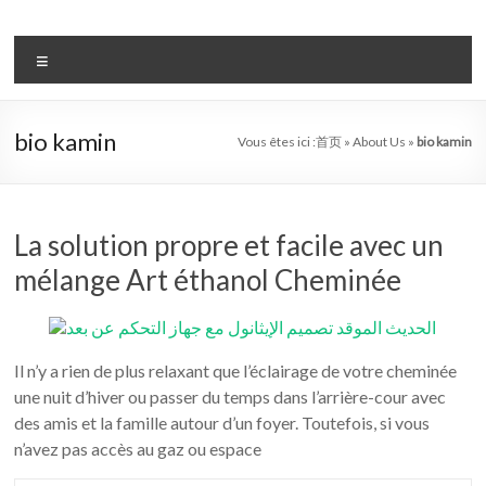
Aller
au
système
contenu
Menu
automatique
de
bio kamin
Vous êtes ici :
首页
»
About Us
»
bio kamin
bio
–
éthanol
La solution propre et facile avec un
mélange Art éthanol Cheminée
cheminée
chef
art
Il n’y a rien de plus relaxant que l’éclairage de votre cheminée
une nuit d’hiver ou passer du temps dans l’arrière-cour avec
cheminée
des amis et la famille autour d’un foyer. Toutefois, si vous
de
n’avez pas accès au gaz ou espace