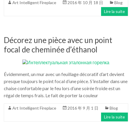
la
Art Intelligent Fireplace
2016 年 10 月 18 日
Blog
chine
Lire la suite
les
foyers
Décorez une pièce avec un point
d'accueil
de
focal de cheminée d’éthanol
conception
moderne
de
Évidemment, un mur avec un feuillage décoratif d’art devient
l'art
presque toujours le point focal d’une pièce. S’installer dans une
du
chaise confortable par le feu lors d’une soirée froide est un
bioéthanol
régal de temps frais. Le fait de porter la couleur
Art Intelligent Fireplace
2016 年 9 月 1 日
Blog
Lire la suite