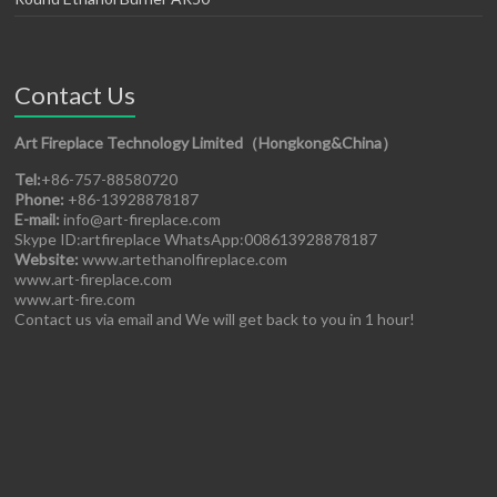
Contact Us
Art Fireplace Technology Limited（Hongkong&China）
Tel:
+86-757-88580720
Phone:
+86-13928878187
E-mail:
info@art-fireplace.com
Skype ID:artfireplace WhatsApp:008613928878187
Website:
www.artethanolfireplace.com
www.art-fireplace.com
www.art-fire.com
Contact us via email and We will get back to you in 1 hour!