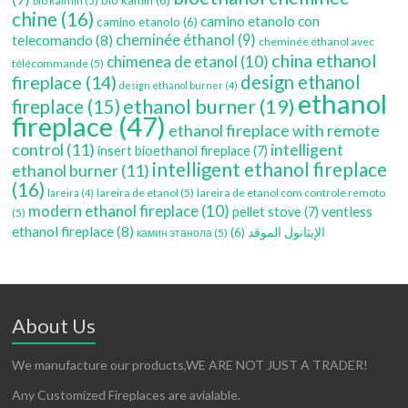
bio kamin
(6)
bio kaimin
(5)
chine
(16)
camino etanolo con
camino etanolo
(6)
cheminée éthanol
(9)
telecomando
(8)
cheminée éthanol avec
china ethanol
chimenea de etanol
(10)
télécommande
(5)
fireplace
(14)
design ethanol
design ethanol burner
(4)
ethanol
ethanol burner
(19)
fireplace
(15)
fireplace
(47)
ethanol fireplace with remote
control
(11)
intelligent
insert bioethanol fireplace
(7)
intelligent ethanol fireplace
ethanol burner
(11)
(16)
lareira de etanol
(5)
lareira de etanol com controle remoto
lareira
(4)
modern ethanol fireplace
(10)
ventless
pellet stove
(7)
(5)
ethanol fireplace
(8)
(6)
الإيثانول الموقد
камин этанола
(5)
About Us
We manufacture our products,WE ARE NOT JUST A TRADER!
Any Customized Fireplaces are avialable.